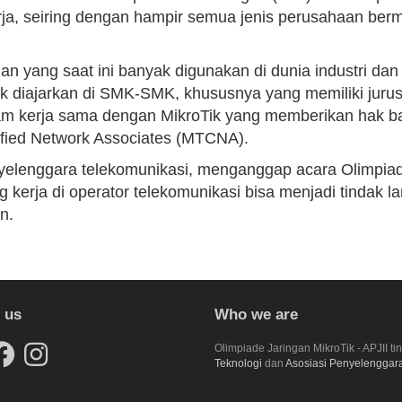
erja, seiring dengan hampir semua jenis perusahaan be
gan yang saat ini banyak digunakan di dunia industri dan
ak diajarkan di SMK-SMK, khususnya yang memiliki juru
gram kerja sama dengan MikroTik yang memberikan hak 
rtified Network Associates (MTCNA).
elenggara telekomunikasi, menganggap acara Olimpiade
 kerja di operator telekomunikasi bisa menjadi tindak
n.
 us
Who we are
Olimpiade Jaringan MikroTik - APJII ti
Teknologi
dan
Asosiasi Penyelenggara