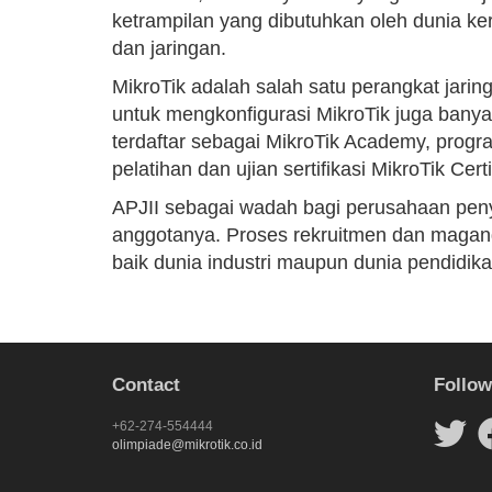
ketrampilan yang dibutuhkan oleh dunia k
dan jaringan.
MikroTik adalah salah satu perangkat jarin
untuk mengkonfigurasi MikroTik juga bany
terdaftar sebagai MikroTik Academy, pro
pelatihan dan ujian sertifikasi MikroTik Ce
APJII sebagai wadah bagi perusahaan peny
anggotanya. Proses rekruitmen dan magang
baik dunia industri maupun dunia pendidika
Contact
Follow
+62-274-554444
olimpiade@mikrotik.co.id